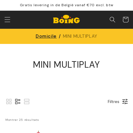
Directement
Gratis levering in de België vanaf €70 excl. btw
vers le
contenu
Panier
Domicile
/
MINI MULTIPLAY
MINI MULTIPLAY
Filtres
Montrer 
25
 résultats