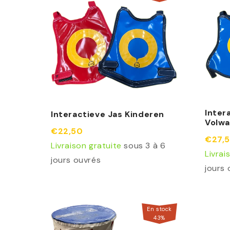
Inter
Interactieve Jas Kinderen
Volw
€22,50
€27,
Livraison gratuite
sous 3 à 6
Livrai
jours ouvrés
jours 
En stock
43
%