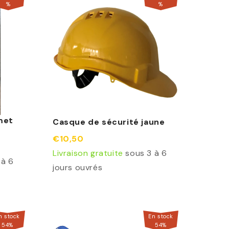
%
%
met
Casque de sécurité jaune
€10,50
Livraison gratuite
sous 3 à 6
 à 6
jours ouvrés
n stock
En stock
54
%
54
%