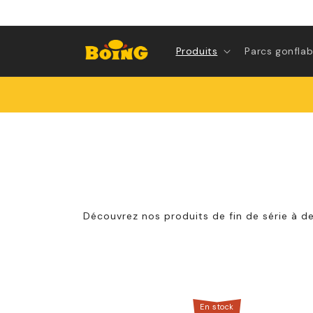
Directement
vers le
contenu
Produits
Parcs gonflab
Découvrez nos produits de fin de série à de
En stock