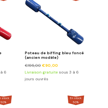
e
Poteau de biffing bleu foncé
(ancien modèle)
€195,00
€90,00
 à 6
Livraison gratuite
sous 3 à 6
jours ouvrés
n stock
En stock
50
%
50
%