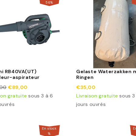
56
%
hi RB40VA(UT)
Gelaste Waterzakken 
leur-aspirateur
Ringen
,00
€89,00
€35,00
son gratuite
sous 3 à 6
Livraison gratuite
sous 3
ouvrés
jours ouvrés
En stock
E
%