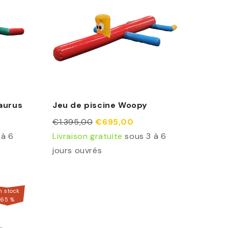
aurus
Jeu de piscine Woopy
€1.395,00
€695,00
 à 6
Livraison gratuite
sous 3 à 6
jours ouvrés
n stock
65
%