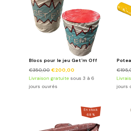
Blocs pour le jeu Get'm Off
Potea
€350,00
€200,00
€195,
Livraison gratuite
sous 3 à 6
Livrai
jours ouvrés
jours 
En stock
68
%