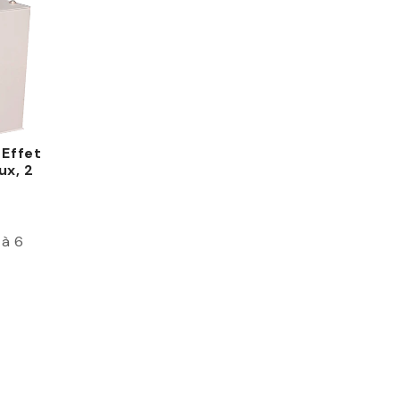
 Effet
ux, 2
 à 6