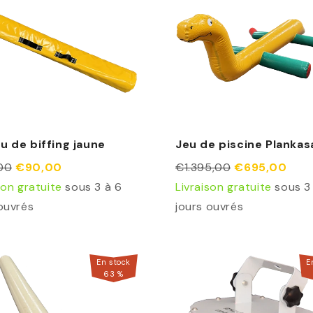
u de biffing jaune
Jeu de piscine Plankas
00
€90,00
€1.395,00
€695,00
son gratuite
sous 3 à 6
Livraison gratuite
sous 3
ouvrés
jours ouvrés
En stock
E
63
%