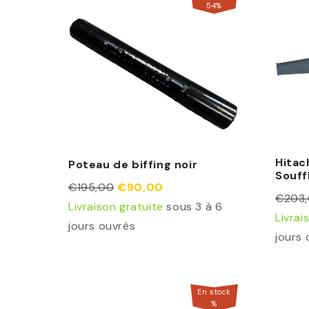
54
%
Hitac
Poteau de biffing noir
Souff
€195,00
€90,00
€203
Livraison gratuite
sous 3 à 6
Livrai
jours ouvrés
jours 
En stock
%