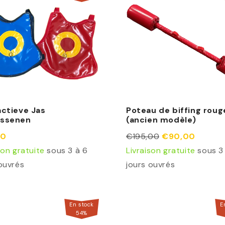
actieve Jas
Poteau de biffing roug
assenen
(ancien modèle)
50
€195,00
€90,00
son gratuite
sous 3 à 6
Livraison gratuite
sous 3
ouvrés
jours ouvrés
En stock
E
54
%