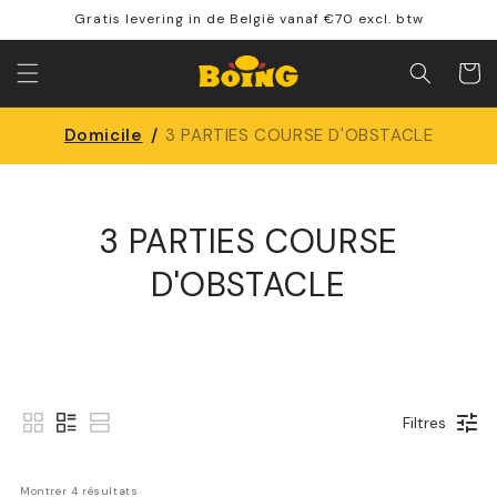
Directement
Gratis levering in de België vanaf €70 excl. btw
vers le
contenu
Panier
Domicile
/
3 PARTIES COURSE D'OBSTACLE
3 PARTIES COURSE
D'OBSTACLE
Filtres
Montrer 
4
 résultats