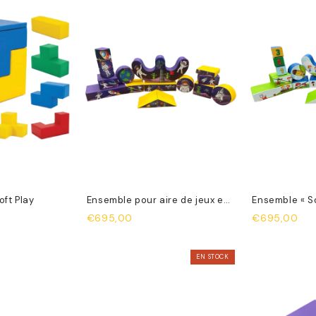
oft Play
Ensemble pour aire de jeux en
Ensemble « So
tissu
Cool »
€695,00
€695,00
EN STOCK