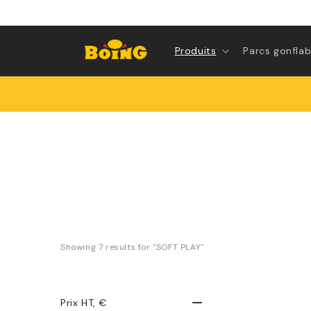
Directement
vers le
contenu
Produits
Parcs gonflab
Showing 
7
 results for "SOFT PLAY"
Prix HT
, €