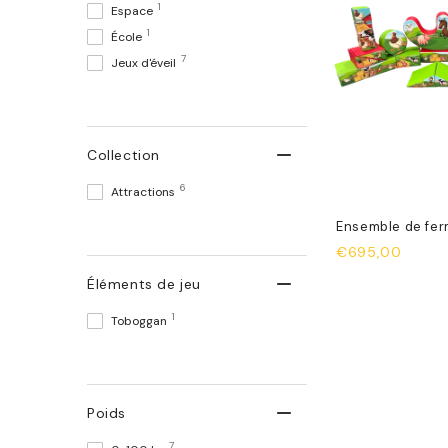
1
Espace
1
École
7
Jeux d'éveil
Collection
6
Attractions
Ensemble de fer
€695,00
Éléments de jeu
1
Toboggan
Poids
7