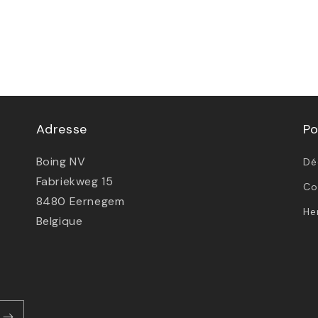
Adresse
Po
Boing NV
Dé
Fabriekweg 15
Co
8480 Eernegem
He
Belgique