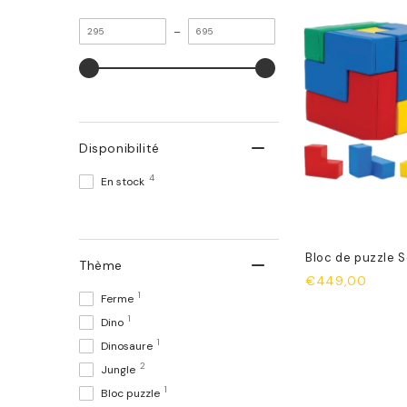
Valeur
Valeur
–
minimale
maximale
Disponibilité
4
En stock
Bloc de puzzle S
Thème
€449,00
1
Ferme
1
Dino
1
Dinosaure
2
Jungle
1
Bloc puzzle