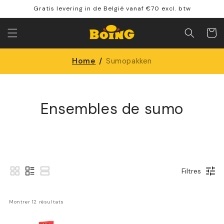
Directement
Gratis levering in de België vanaf €70 excl. btw
vers le
contenu
Panier
Home
/
Sumopakken
Ensembles de sumo
Filtres
Montrer 
12
 résultats